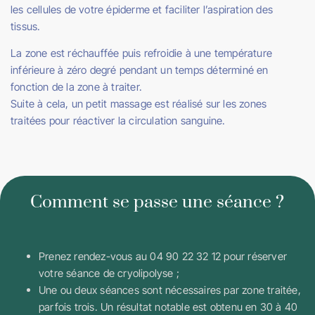
les cellules de votre épiderme et faciliter l’aspiration des
tissus.
La zone est réchauffée puis refroidie à une température
inférieure à zéro degré pendant un temps déterminé en
fonction de la zone à traiter.
Suite à cela, un petit massage est réalisé sur les zones
traitées pour réactiver la circulation sanguine.
Comment se passe une séance ?
Prenez rendez-vous au 04 90 22 32 12 pour réserver
votre séance de cryolipolyse ;
Une ou deux séances sont nécessaires par zone traitée,
parfois trois. Un résultat notable est obtenu en 30 à 40