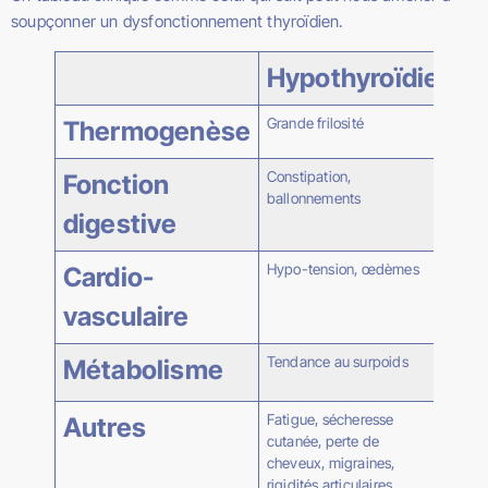
soupçonner un dysfonctionnement thyroïdien.
Hypothyroïdie
Hy
Grande frilosité
Hype
Thermogenèse
Constipation,
Trans
Fonction
ballonnements
digestive
Hypo-tension, œdèmes
Palpi
Cardio-
vasculaire
Tendance au surpoids
Tend
Métabolisme
poid
Fatigue, sécheresse
Saut
Autres
cutanée, perte de
diffi
cheveux, migraines,
somm
rigidités articulaires,
trem