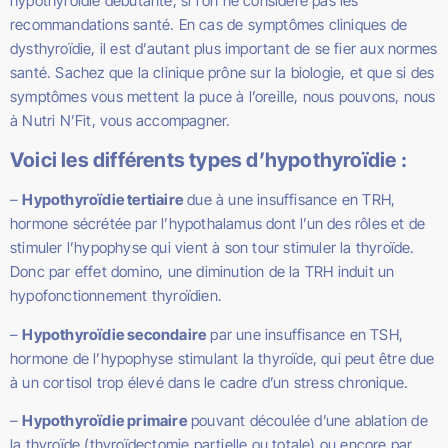
hypothyroïdie débutante, si l’on ne considère pas les
recommandations santé. En cas de symptômes cliniques de
dysthyroïdie, il est d’autant plus important de se fier aux normes
santé. Sachez que la clinique prône sur la biologie, et que si des
symptômes vous mettent la puce à l’oreille, nous pouvons, nous
à Nutri N’Fit, vous accompagner.
Voici les différents types d’hypothyroïdie :
–
Hypothyroïdie tertiaire
due à une insuffisance en TRH,
hormone sécrétée par l’hypothalamus dont l’un des rôles et de
stimuler l’hypophyse qui vient à son tour stimuler la thyroïde.
Donc par effet domino, une diminution de la TRH induit un
hypofonctionnement thyroïdien.
–
Hypothyroïdie secondaire
par une insuffisance en TSH,
hormone de l’hypophyse stimulant la thyroïde, qui peut être due
à un cortisol trop élevé dans le cadre d’un stress chronique.
–
Hypothyroïdie primaire
pouvant découlée d’une ablation de
la thyroïde (thyroïdectomie partielle ou totale) ou encore par