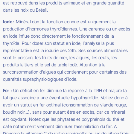
est retrouvé dans les produits animaux et en grande quantité
dans les noix du Brésil.
Iode :
Minéral dont la fonction connue est uniquement la
production d’hormones thyroïdiennes. Une carence ou un excès
en iode influe donc directement le fonctionnement de la
thyroïde. Pour doser son statut en iode, l’analyse la plus
représentative est la iodurie des 24h. Ses sources alimentaires
sont le poisson, les fruits de mer, les algues, les œufs, les
produits laitiers et le sel de table iodé. Attention à la
surconsommation d’algues qui contiennent pour certaines des
quantités supraphysiologiques d’iode.
Fer :
Un déficit en fer diminue la réponse à la TRH et majore la
fatigue associée à une éventuelle hypothyroïdie. Veillez donc à
avoir un statut en fer optimal (consommation de viande rouge,
boudin noir…), sans pour autant être en excès, car ce minéral
est oxydant. Notez que les phytates et polyphénols du thé et
café notamment viennent diminuer l’assimilation du fer. A
l’inverse la vitamine C de votre vinaigrette au jus de citron frais,