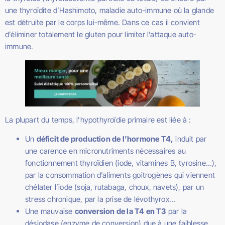
une thyroïdite d’Hashimoto, maladie auto-immune où la glande
est détruite par le corps lui-même. Dans ce cas il convient
d’éliminer totalement le gluten pour limiter l’attaque auto-
immune.
La plupart du temps, l’hypothyroïdie primaire est liée à :
Un
déficit de production de l’hormone T4,
induit par
une carence en micronutriments nécessaires au
fonctionnement thyroïdien (iode, vitamines B, tyrosine…),
par la consommation d’aliments goitrogènes qui viennent
chélater l’iode (soja, rutabaga, choux, navets), par un
stress chronique, par la prise de lévothyrox…
Une mauvaise
conversion de la T4 en T3
par la
désiodase (enzyme de conversion) due à une faiblesse